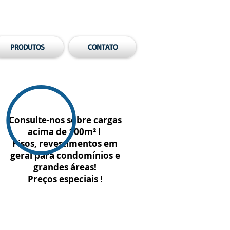
PRODUTOS
CONTATO
Consulte-nos sobre cargas
acima de 100m² !
Pisos, revestimentos em
geral para condomínios e
grandes áreas!
Preços especiais !