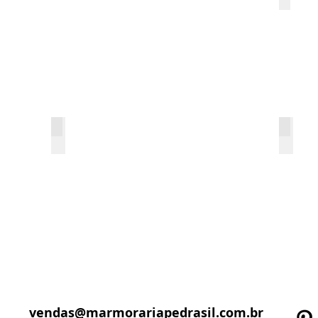
Pedra Itacolomy
Pedra
vendas@marmorariapedrasil.com.br