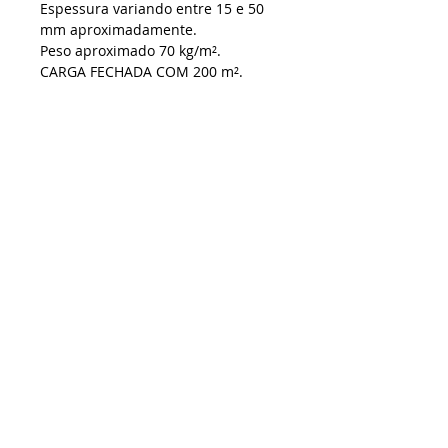
Espessura variando entre 15 e 50 
mm aproximadamente.
Peso aproximado 70 kg/m².
CARGA FECHADA COM 200 m².
ATENÇÃO COM O FRETE
Ao comprar , por favor apenas um 
pro
Orçamento rápido sem compromisso
+55 11 94708-9013
vendas@marmorariapedrasil.com.br